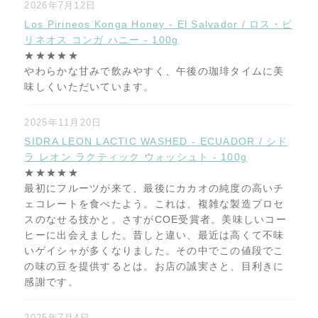
2026年7月12日
Los Pirineos Konga Honey - El Salvador / ロス・ピ
リネオス コンガ ハニー - 100g
★★★★★
やわらかな甘みで飲みやすく、午後の珈琲タイムに美
味しくいただいています。
2025年11月20日
SIDRA LEON LACTIC WASHED - ECUADOR / シド
ラ レオン ラクティック ウォッシュト - 100g
★★★★★
最初にフルーツが来て、最後にカカオの純度の高いチ
ェコレートを食べたよう。これは、複雑な製造プロセ
スのなせる技かと。さすがCOE受賞者。美味しいコー
ヒーに出会えました。昔しと違い、最近は高くて不味
いゲイシャが多くなりました。その中でこの値段でこ
の味の豆を提供するとは。お店の誠実さと、目利きに
感謝です。
2025年7月4日