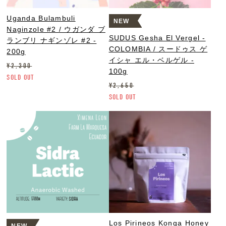
Uganda Bulambuli
NEW
Naginzole #2 / ウガンダ ブ
SUDUS Gesha El Vergel -
ランブリ ナギンゾレ #2 -
COLOMBIA / スードゥス ゲ
200g
イシャ エル・ベルゲル -
¥
2,300
100g
SOLD OUT
¥
2,650
SOLD OUT
Los Pirineos Konga Honey